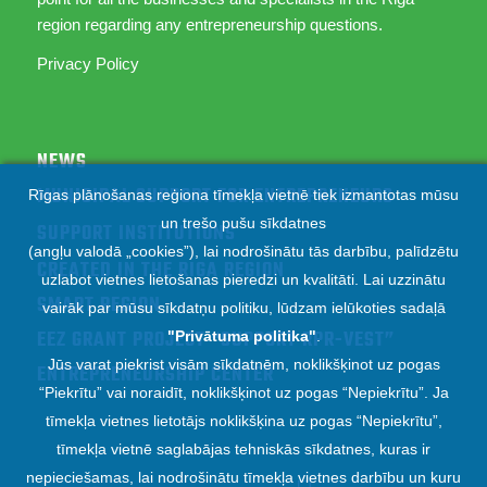
region regarding any entrepreneurship questions.
Privacy Policy
NEWS
MUNICIPAL SUPPORT FOR ENTREPRENEURS
Rīgas plānošanas reģiona tīmekļa vietnē tiek izmantotas mūsu
un trešo pušu sīkdatnes
SUPPORT INSTITUTIONS
(angļu valodā „cookies”), lai nodrošinātu tās darbību, palīdzētu
CREATED IN THE RIGA REGION
uzlabot vietnes lietošanas pieredzi un kvalitāti. Lai uzzinātu
SMART REGION
vairāk par mūsu sīkdatņu politiku, lūdzam ielūkoties sadaļā
EEZ GRANT PROJECT “SUPPORT RPR-VEST”
"
Privātuma politika
"
.
Jūs varat piekrist visām sīkdatnēm, noklikšķinot uz pogas
ENTREPRENEURSHIP CENTER
“Piekrītu” vai noraidīt, noklikšķinot uz pogas “Nepiekrītu”. Ja
tīmekļa vietnes lietotājs noklikšķina uz pogas “Nepiekrītu”,
tīmekļa vietnē saglabājas tehniskās sīkdatnes, kuras ir
nepieciešamas, lai nodrošinātu tīmekļa vietnes darbību un kuru