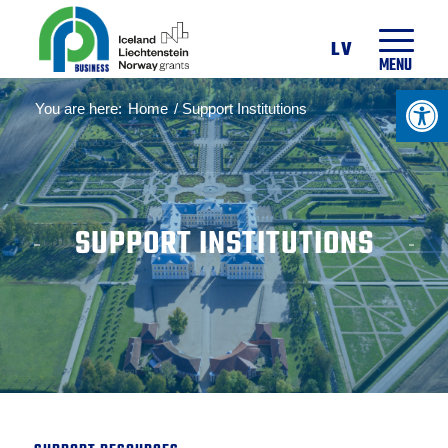
13 °
C
LV
MENU
Open 
You are here:
Home
/
Support Institutions
SUPPORT INSTITUTIONS