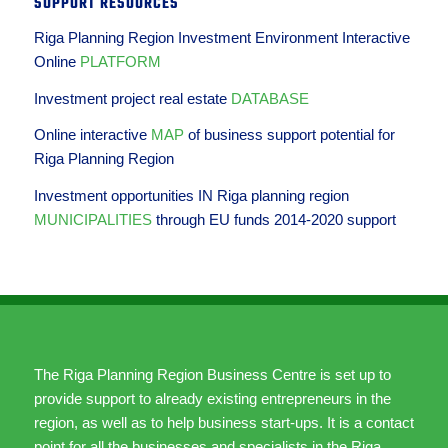
SUPPORT RESOURCES
Riga Planning Region Investment Environment Interactive
Online
PLATFORM
Investment project real estate
DATABASE
Online interactive
MAP
of business support potential for
Riga Planning Region
Investment opportunities IN Riga planning region
MUNICIPALITIES
through EU funds 2014-2020 support
The Riga Planning Region Business Centre is set up to
provide support to already existing entrepreneurs in the
region, as well as to help business start-ups. It is a contact
point for all the businesses and specialists in the Riga