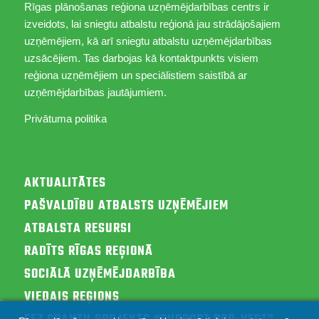
Rīgas plānošanas reģiona uzņēmējdarbības centrs ir
izveidots, lai sniegtu atbalstu reģionā jau strādājošajiem
uzņēmējiem, kā arī sniegtu atbalstu uzņēmējdarbības
uzsācējiem. Tas darbojas kā kontaktpunkts visiem
reģiona uzņēmējiem un speciālistiem saistībā ar
uzņēmējdarbības jautājumiem.
Privātuma politika
AKTUALITĀTES
PAŠVALDĪBU ATBALSTS UZŅĒMĒJIEM
ATBALSTA RESURSI
RADĪTS RĪGAS REĢIONĀ
SOCIĀLĀ UZŅĒMĒJDARBĪBA
VIEDAIS REĢIONS