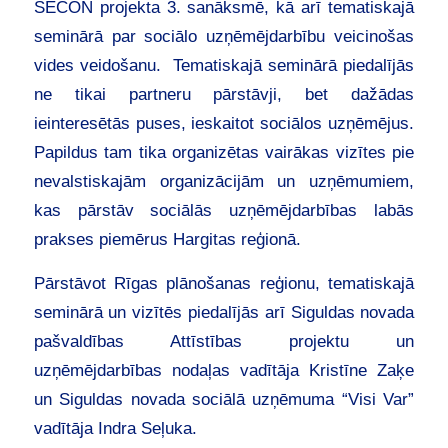
SECON projekta 3. sanāksmē, kā arī tematiskajā
seminārā par sociālo uzņēmējdarbību veicinošas
vides veidošanu. Tematiskajā seminārā piedalījās
ne tikai partneru pārstāvji, bet dažādas
ieinteresētās puses, ieskaitot sociālos uzņēmējus.
Papildus tam tika organizētas vairākas vizītes pie
nevalstiskajām organizācijām un uzņēmumiem,
kas pārstāv sociālās uzņēmējdarbības labās
prakses piemērus Hargitas reģionā.
Pārstāvot Rīgas plānošanas reģionu, tematiskajā
seminārā un vizītēs piedalījās arī Siguldas novada
pašvaldības Attīstības projektu un
uzņēmējdarbības nodaļas vadītāja Kristīne Zaķe
un Siguldas novada sociālā uzņēmuma “Visi Var”
vadītāja Indra Seļuka.