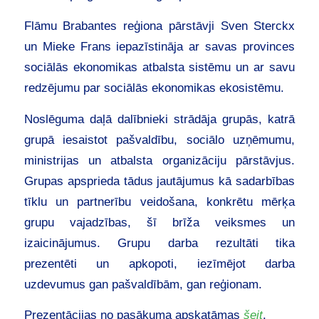
Flāmu Brabantes reģiona pārstāvji Sven Sterckx
un Mieke Frans iepazīstināja ar savas provinces
sociālās ekonomikas atbalsta sistēmu un ar savu
redzējumu par sociālās ekonomikas ekosistēmu.
Noslēguma daļā dalībnieki strādāja grupās, katrā
grupā iesaistot pašvaldību, sociālo uzņēmumu,
ministrijas un atbalsta organizāciju pārstāvjus.
Grupas apsprieda tādus jautājumus kā sadarbības
tīklu un partnerību veidošana, konkrētu mērķa
grupu vajadzības, šī brīža veiksmes un
izaicinājumus. Grupu darba rezultāti tika
prezentēti un apkopoti, iezīmējot darba
uzdevumus gan pašvaldībām, gan reģionam.
Prezentācijas no pasākuma apskatāmas
šeit
.