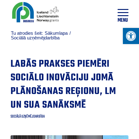
18
°
C
MENU
Open 
Tu atrodies šeit:
Sākumlapa
/
Sociālā uzņēmējdarbība
LABĀS PRAKSES PIEMĒRI
SOCIĀLO INOVĀCIJU JOMĀ
PLĀNOŠANAS REĢIONU, LM
UN SUA SANĀKSMĒ
SOCIĀLĀ UZŅĒMĒJDARBĪBA