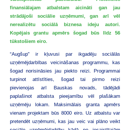
finansiālajam atbalstam aicināti gan jau
strādājoši sociālie uzņēmumi, gan arī vēl
nerealizētu sociālā biznesa ideju autori.
Kopējais grantu apmērs šogad būs līdz 56
tūkstošiem eiro.
“Augšup” ir kļuvusi par ikgadēju sociālās
uzņēmējdarbības veicināšanas programmu, kas
šogad norisināsies jau piekto reizi. Programmai
turpinot attīstīties, šogad tai pirmo reizi
pievienojas arī Bauskas novads, tādējādi
paplašinot atbalsta pieejamību vēl plašākam
uzņēmēju lokam. Maksimālais granta apmērs
vienam projektam būs 8000 eiro. Uz atbalstu var
pretendēt uzņēmumi, kas jau veic vai plāno veikt
sociālo uzņēmējdarbību kādā no iesaistītajām