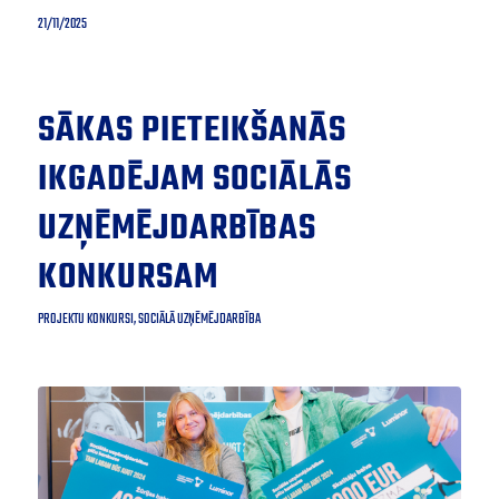
21/11/2025
SĀKAS PIETEIKŠANĀS
IKGADĒJAM SOCIĀLĀS
UZŅĒMĒJDARBĪBAS
KONKURSAM
PROJEKTU KONKURSI
,
SOCIĀLĀ UZŅĒMĒJDARBĪBA