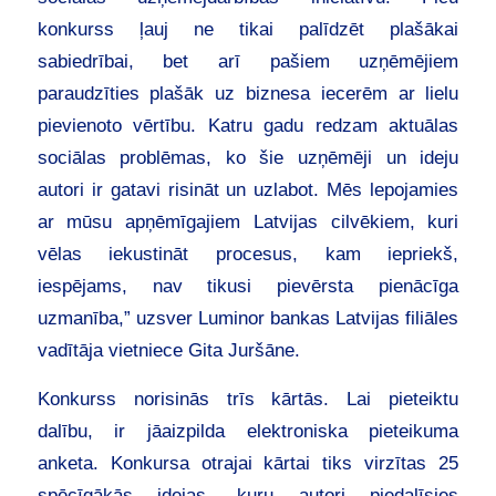
konkurss ļauj ne tikai palīdzēt plašākai
sabiedrībai, bet arī pašiem uzņēmējiem
paraudzīties plašāk uz biznesa iecerēm ar lielu
pievienoto vērtību. Katru gadu redzam aktuālas
sociālas problēmas, ko šie uzņēmēji un ideju
autori ir gatavi risināt un uzlabot. Mēs lepojamies
ar mūsu apņēmīgajiem Latvijas cilvēkiem, kuri
vēlas iekustināt procesus, kam iepriekš,
iespējams, nav tikusi pievērsta pienācīga
uzmanība,” uzsver Luminor bankas Latvijas filiāles
vadītāja vietniece Gita Juršāne.
Konkurss norisinās trīs kārtās. Lai pieteiktu
dalību, ir jāaizpilda elektroniska pieteikuma
anketa. Konkursa otrajai kārtai tiks virzītas 25
spēcīgākās idejas, kuru autori piedalīsies