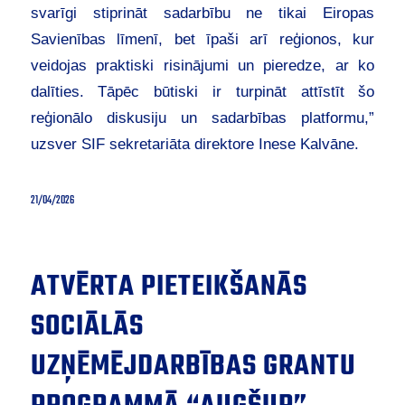
svarīgi stiprināt sadarbību ne tikai Eiropas
Savienības līmenī, bet īpaši arī reģionos, kur
veidojas praktiski risinājumi un pieredze, ar ko
dalīties. Tāpēc būtiski ir turpināt attīstīt šo
reģionālo diskusiju un sadarbības platformu,”
uzsver SIF sekretariāta direktore Inese Kalvāne.
21/04/2026
ATVĒRTA PIETEIKŠANĀS
SOCIĀLĀS
UZŅĒMĒJDARBĪBAS GRANTU