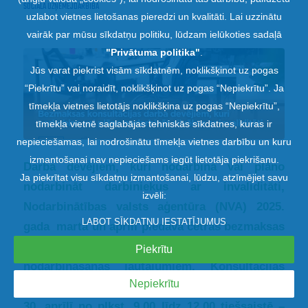
SOCIĀLĀ UZŅĒMĒJDARBĪBA
uzlabot vietnes lietošanas pieredzi un kvalitāti. Lai uzzinātu
vairāk par mūsu sīkdatņu politiku, lūdzam ielūkoties sadaļā
"
Privātuma politika
"
.
Jūs varat piekrist visām sīkdatnēm, noklikšķinot uz pogas
“Piekrītu” vai noraidīt, noklikšķinot uz pogas “Nepiekrītu”. Ja
tīmekļa vietnes lietotājs noklikšķina uz pogas “Nepiekrītu”,
tīmekļa vietnē saglabājas tehniskās sīkdatnes, kuras ir
nepieciešamas, lai nodrošinātu tīmekļa vietnes darbību un kuru
izmantošanai nav nepieciešams iegūt lietotāja piekrišanu.
Darba devējiem, kuri nodarbina vai plāno
Ja piekrītat visu sīkdatņu izmantošanai, lūdzu, atzīmējiet savu
nodarbināt darbiniekus ar invaliditāti,
izvēli:
Nodarbinātības valsts aģentūra (NVA) 2025.
LABOT SĪKDATŅU IESTATĪJUMUS
gada martā un aprīlī piedāvā četras bezmaksas
konsultācijas par personu ar invaliditāti
Piekrītu
nodarbināšanas jautājumiem. Konsultācijas
Nepiekrītu
norisināsies 12. martā, 26. martā, 16. aprīlī un
30. aprīlī no plkst. 9.00 līdz 12.00 tiešsaistē –