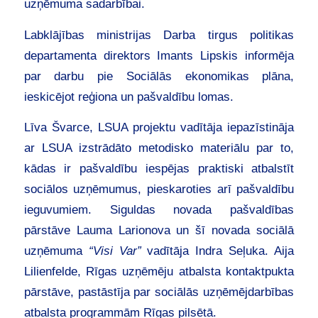
uzņēmuma sadarbībai.
Labklājības ministrijas Darba tirgus politikas
departamenta direktors Imants Lipskis informēja
par darbu pie Sociālās ekonomikas plāna,
ieskicējot reģiona un pašvaldību lomas.
Līva Švarce, LSUA projektu vadītāja iepazīstināja
ar LSUA izstrādāto metodisko materiālu par to,
kādas ir pašvaldību iespējas praktiski atbalstīt
sociālos uzņēmumus, pieskaroties arī pašvaldību
ieguvumiem. Siguldas novada pašvaldības
pārstāve Lauma Larionova un šī novada sociālā
uzņēmuma
“Visi Var”
vadītāja Indra Seļuka. Aija
Lilienfelde, Rīgas uzņēmēju atbalsta kontaktpukta
pārstāve, pastāstīja par sociālās uzņēmējdarbības
atbalsta programmām Rīgas pilsētā.