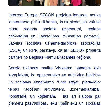
Interreg Europe SECON projekta ietvaros notika
ieinteresēto pušu tikšanās, kurā piedalījās vairāki
mūsu reģiona sociālie uzņēmumi, reģiona
pašvaldību un Labklājības ministrijas pārstāvji,
Latvijas sociālās uzņēmējdarbības asociācijas
(LSUA) un RPR pārstāvji, kā arī SECON projekta
partneri no Beļģijas Flāmu Brabantes reģiona.
Šoreiz tikšanās notika Viskaļos: pamestu ēku
kompleksā, ko apsaimnieko un atdzīvina biedrība
un sociālais uzņēmums
“Free Riga”
, piedāvājot
telpas radošām aktivitātēm, uzņēmējdarbībai,
kopstrādei un kopienām. Tas arī kalpoja par
piemēru pašvaldības, ēku īpašnieku un sociālās