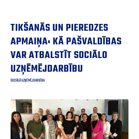
TIKŠANĀS UN PIEREDZES
APMAIŅA: KĀ PAŠVALDĪBAS
VAR ATBALSTĪT SOCIĀLO
UZŅĒMĒJDARBĪBU
SOCIĀLĀ UZŅĒMĒJDARBĪBA