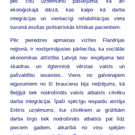
pēc citu uzņēmumu pasūtījuma; kā arī
ekoloģiskajā dārzā, kas kalpo kā darba
integrācijas un vienlaicīgi rehabilitācijas vieta
tuvumā esošas psihiatriskās klīnikas pacientiem.
Pēc pieredzes apmaiņas vizītes Flandrijas
reģionā, ir nostiprinājusies pārliecība, ka sociālās
ekonomikas attīstība Latvijā nav iespējama bez
skaidras un ilgtermiņā vērstas valsts un
pašvaldību iesaistes. Viens no galvenajiem
ieguvumiem no šī brauciena bija redzējums, kā
Beļģijā tiek nodrošināts valsts atbalsts cilvēku
darba integrācijai. Īpaši spēcīgu iespaidu atstāja
Entiris uzņēmums, kur cilvēkiem ar grūtībām
darba tirgū tiek nodrošināts atbalsts pat līdz
pieciem gadiem, atkarībā no viņu spējām