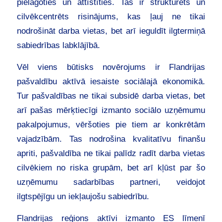
pielāgoties un attīstīties. Tas ir strukturēts un
cilvēkcentrēts risinājums, kas ļauj ne tikai
nodrošināt darba vietas, bet arī ieguldīt ilgtermiņā
sabiedrības labklājībā.
Vēl viens būtisks novērojums ir Flandrijas
pašvaldību aktīvā iesaiste sociālajā ekonomikā.
Tur pašvaldības ne tikai subsidē darba vietas, bet
arī pašas mērķtiecīgi izmanto sociālo uzņēmumu
pakalpojumus, vēršoties pie tiem ar konkrētām
vajadzībām. Tas nodrošina kvalitatīvu finanšu
apriti, pašvaldība ne tikai palīdz radīt darba vietas
cilvēkiem no riska grupām, bet arī kļūst par šo
uzņēmumu sadarbības partneri, veidojot
ilgtspējīgu un iekļaujošu sabiedrību.
Flandrijas reģions aktīvi izmanto ES līmenī