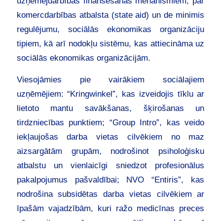
uzņēmējdarbības finansēšanas mehānismiem, par
komercdarbības atbalsta (state aid) un de minimis
regulējumu, sociālās ekonomikas organizāciju
tipiem, kā arī nodokļu sistēmu, kas attiecināma uz
sociālās ekonomikas organizācijām.
Viesojāmies pie vairākiem sociālajiem
uzņēmējiem: “Kringwinkel”, kas izveidojis tīklu ar
lietoto mantu savākšanas, šķirošanas un
tirdzniecības punktiem; “Group Intro”, kas veido
iekļaujošas darba vietas cilvēkiem no maz
aizsargātām grupām, nodrošinot psiholoģisku
atbalstu un vienlaicīgi sniedzot profesionālus
pakalpojumus pašvaldībai; NVO “Entiris”, kas
nodrošina subsidētas darba vietas cilvēkiem ar
īpašām vajadzībām, kuri ražo medicīnas preces