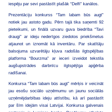
iespēju par sevi pastāstīt plašāk “Delfi” kanālos.
Prezentāciju konkurss “Tam labam būs augt”
notiek jau astoto gadu. Pērn tajā tika saņemti 92
pieteikumi, un finālā uzvaru guva biedrība “Tavi
draugi” ar ideju nederīgos ziedotos priekšmetus
atjaunot un iznomāt kā inventāru. Par skatītāju
balsojuma uzvarētāju kļuva radošās ilgtspējības
platforma “Bourzma” ar ieceri izveidot tekstila
augšupstrādes darbnīcu ilgtspējīga apģērba
radīšanai.
Konkursa “Tam labam būs augt” mērķis ir veicināt
jau esošu sociālo uzņēmumu un jaunu sociālās
uzņēmējdarbības ideju attīstību, kā arī pastāstīt
par šīm idejām visai Latvijai. Konkursa galvenais