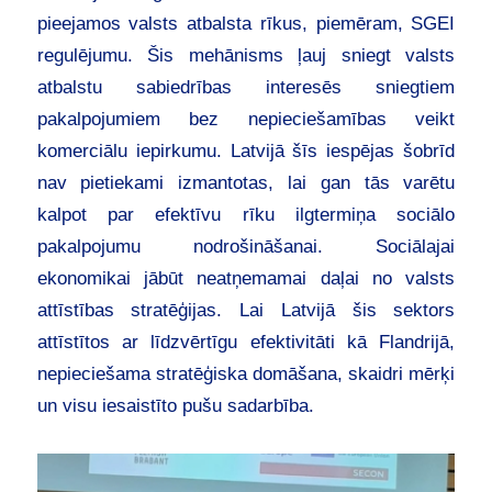
pieejamos valsts atbalsta rīkus, piemēram, SGEI
regulējumu. Šis mehānisms ļauj sniegt valsts
atbalstu sabiedrības interesēs sniegtiem
pakalpojumiem bez nepieciešamības veikt
komerciālu iepirkumu. Latvijā šīs iespējas šobrīd
nav pietiekami izmantotas, lai gan tās varētu
kalpot par efektīvu rīku ilgtermiņa sociālo
pakalpojumu nodrošināšanai. Sociālajai
ekonomikai jābūt neatņemamai daļai no valsts
attīstības stratēģijas. Lai Latvijā šis sektors
attīstītos ar līdzvērtīgu efektivitāti kā Flandrijā,
nepieciešama stratēģiska domāšana, skaidri mērķi
un visu iesaistīto pušu sadarbība.