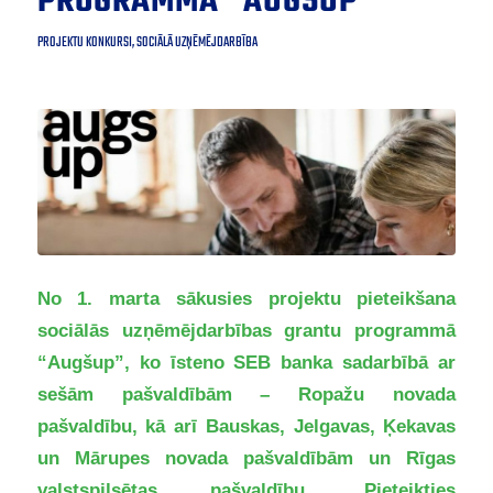
PROGRAMMĀ “AUGŠUP”
PROJEKTU KONKURSI
,
SOCIĀLĀ UZŅĒMĒJDARBĪBA
No 1. marta sākusies projektu pieteikšana
sociālās uzņēmējdarbības grantu programmā
“Augšup”, ko īsteno SEB banka sadarbībā ar
sešām pašvaldībām – Ropažu novada
pašvaldību, kā arī Bauskas, Jelgavas, Ķekavas
un Mārupes novada pašvaldībām un Rīgas
valstspilsētas pašvaldību. Pieteikties