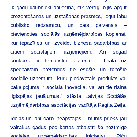
ik gadu dalībnieki apliecina, cik vērtīgi bijis apgūt
prezentēšanas un uzstāšanās prasmes, iegūt labu
publisko redzamību, un pats galvenais –
pievienoties sociālās uzņēmējdarbības kopienai,
kur iepazīties un izveidot biznesa sadarbības ar
citiem sociālajiem uzņēmējiem. Arī šogad
konkursā ir tematiskie akcenti – finālā uz
specbalvām pretendēs tie esošie un topošie
sociālie uzņēmumi, kuru piedāvātais produkts vai
pakalpojums ir sociālā inovācija, vai arī tie risina
ilgtspējas jauājumus,” stāsta Latvijas Sociālās
uzņēmējdarbības asociācijas vadītāja Regita Zeiļa.
Idejas un labi darbi neapstājas – mums prieks jau
vairākus gadus pēc kārtas atbalstīt šo nozīmīgo
sociālās uzņēmējdarbības iniciatīvu. Piču