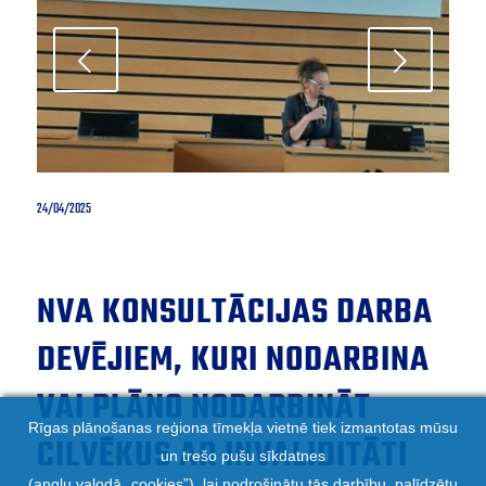
Next
24/04/2025
NVA KONSULTĀCIJAS DARBA
DEVĒJIEM, KURI NODARBINA
VAI PLĀNO NODARBINĀT
Rīgas plānošanas reģiona tīmekļa vietnē tiek izmantotas mūsu
CILVĒKUS AR INVALIDITĀTI
un trešo pušu sīkdatnes
(angļu valodā „cookies”), lai nodrošinātu tās darbību, palīdzētu