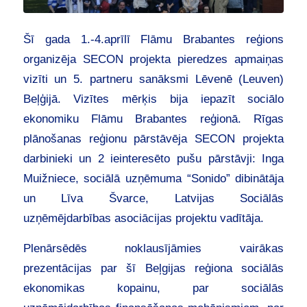
Šī gada 1.-4.aprīlī Flāmu Brabantes reģions
organizēja SECON projekta pieredzes apmaiņas
vizīti un 5. partneru sanāksmi Lēvenē (Leuven)
Beļģijā. Vizītes mērķis bija iepazīt sociālo
ekonomiku Flāmu Brabantes reģionā. Rīgas
plānošanas reģionu pārstāvēja SECON projekta
darbinieki un 2 ieinteresēto pušu pārstāvji: Inga
Muižniece, sociālā uzņēmuma “Sonido” dibinātāja
un Līva Švarce, Latvijas Sociālās
uzņēmējdarbības asociācijas projektu vadītāja.
Plenārsēdēs noklausījāmies vairākas
prezentācijas par šī Beļgijas reģiona sociālās
ekonomikas kopainu, par sociālās