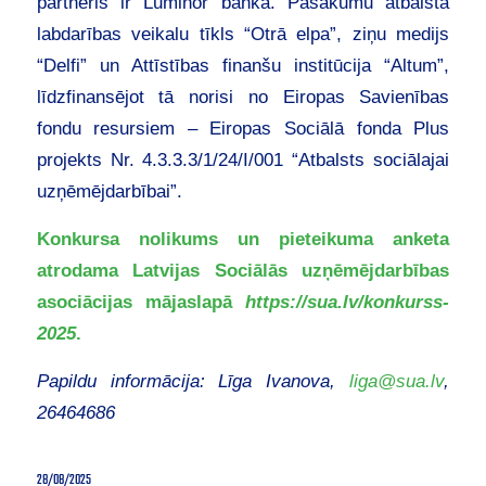
partneris ir Luminor banka. Pasākumu atbalsta
labdarības veikalu tīkls “Otrā elpa”, ziņu medijs
“Delfi” un Attīstības finanšu institūcija “Altum”,
līdzfinansējot tā norisi no Eiropas Savienības
fondu resursiem – Eiropas Sociālā fonda Plus
projekts Nr. 4.3.3.3/1/24/I/001 “Atbalsts sociālajai
uzņēmējdarbībai”.
Konkursa nolikums un pieteikuma anketa
atrodama Latvijas Sociālās uzņēmējdarbības
asociācijas mājaslapā
https://sua.lv/konkurss-
2025
.
Papildu informācija: Līga Ivanova,
liga@sua.lv
,
26464686
28/08/2025