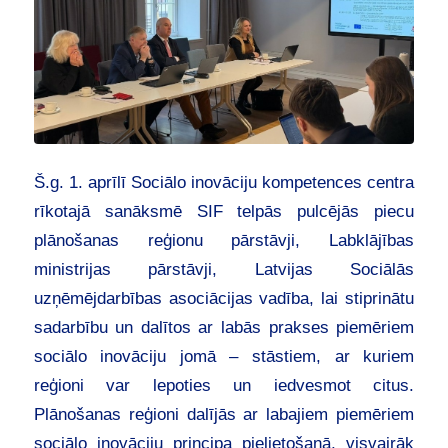
Š.g. 1. aprīlī Sociālo inovāciju kompetences centra
rīkotajā sanāksmē SIF telpās pulcējās piecu
plānošanas reģionu pārstāvji, Labklājības
ministrijas pārstāvji, Latvijas Sociālās
uzņēmējdarbības asociācijas vadība, lai stiprinātu
sadarbību un dalītos ar labās prakses piemēriem
sociālo inovāciju jomā – stāstiem, ar kuriem
reģioni var lepoties un iedvesmot citus.
Plānošanas reģioni dalījās ar labajiem piemēriem
sociālo inovāciju principa pielietošanā, visvairāk