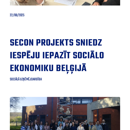
22/08/2025
SECON PROJEKTS SNIEDZ
IESPĒJU IEPAZĪT SOCIĀLO
EKONOMIKU BEĻĢIJĀ
SOCIĀLĀ UZŅĒMĒJDARBĪBA