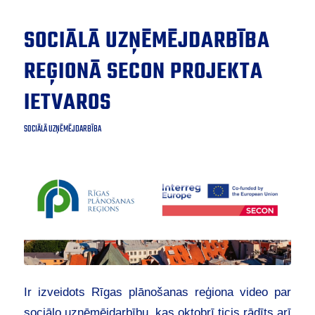
SOCIĀLĀ UZŅĒMĒJDARBĪBA
REĢIONĀ SECON PROJEKTA
IETVAROS
SOCIĀLĀ UZŅĒMĒJDARBĪBA
Ir izveidots Rīgas plānošanas reģiona video par
sociālo uzņēmējdarbību, kas oktobrī ticis rādīts arī