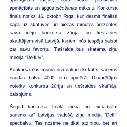
apmācībās un apgūs
pičošanas
mākslu. Konkursa
fināls notiks 16. oktobrī Rīgā, kur desmit finālisti
kāps uz skatuves un piecās minūtēs prezentēs
savu ideju konkursa žūrijai un tiešraides
skatītājiem visā Latvijā, kuriem būs iespēja balsot
par savu favorītu. Tiešraide būs skatāma ziņu
medijā “Delfi.lv”.
Konkursa noslēgumā divi dalībnieki katrs saņems
naudas balvu 4000 eiro apmērā. Uzvarētājus
noteiks konkursa žūrija un tiešraides skatītāju
balsojums.
Šogad konkursa finālā viena no iniciatīvām
saņems arī Latvijas vadošā ziņu medija “Delfi”
specbalvu. Tas nozīmē ne tikai atzinību, bet arī