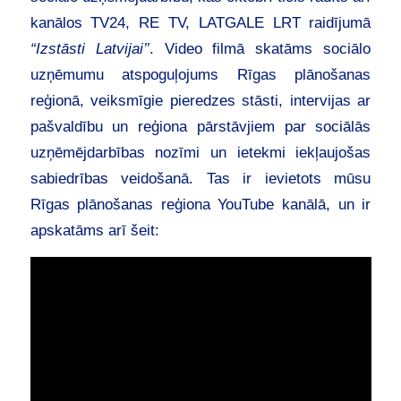
kanālos TV24, RE TV, LATGALE LRT raidījumā
“Izstāsti Latvijai’’
. Video filmā skatāms sociālo
uzņēmumu atspoguļojums Rīgas plānošanas
reģionā, veiksmīgie pieredzes stāsti, intervijas ar
pašvaldību un reģiona pārstāvjiem par sociālās
uzņēmējdarbības nozīmi un ietekmi iekļaujošas
sabiedrības veidošanā. Tas ir ievietots mūsu
Rīgas plānošanas reģiona YouTube kanālā, un ir
apskatāms arī šeit: