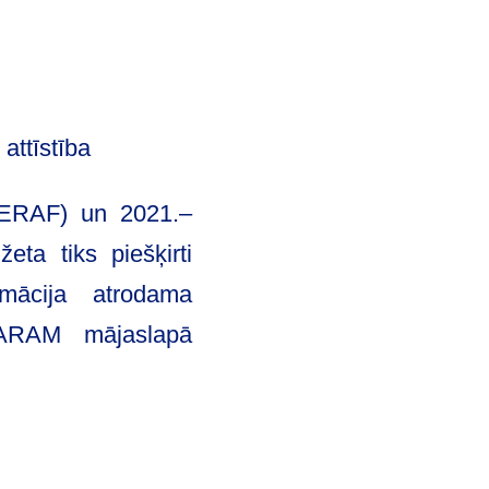
attīstība
 (ERAF) un 2021.–
ta tiks piešķirti
rmācija atrodama
ARAM mājaslapā