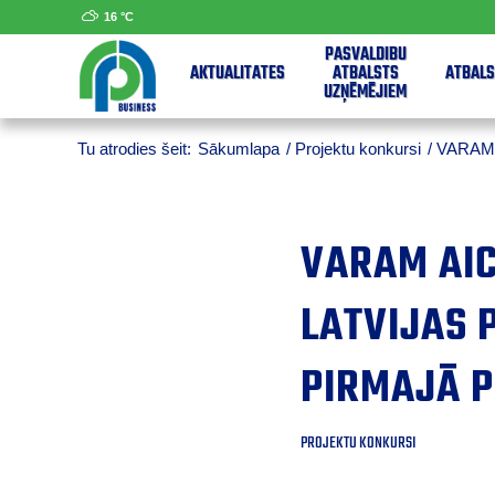
16 °
C
PAŠVALDĪBU
AKTUALITĀTES
ATBALSTS
ATBALS
UZŅĒMĒJIEM
Tu atrodies šeit:
Sākumlapa
/
Projektu konkursi
/
VARAM a
VARAM AIC
LATVIJAS 
PIRMAJĀ 
PROJEKTU KONKURSI