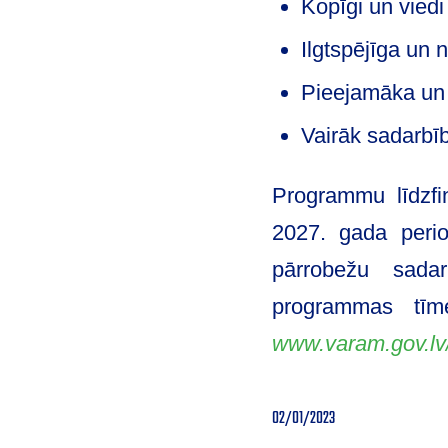
Kopīgi un vied
Ilgtspējīga un 
Pieejamāka un 
Vairāk sadarbī
Programmu līdzfi
2027. gada perio
pārrobežu sadar
programmas tīm
www.varam.gov.lv/
02/01/2023