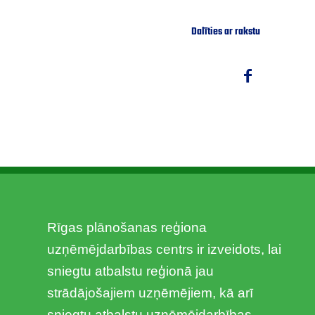
Dalīties ar rakstu
Rīgas plānošanas reģiona
uzņēmējdarbības centrs ir izveidots, lai
sniegtu atbalstu reģionā jau
strādājošajiem uzņēmējiem, kā arī
sniegtu atbalstu uzņēmējdarbības