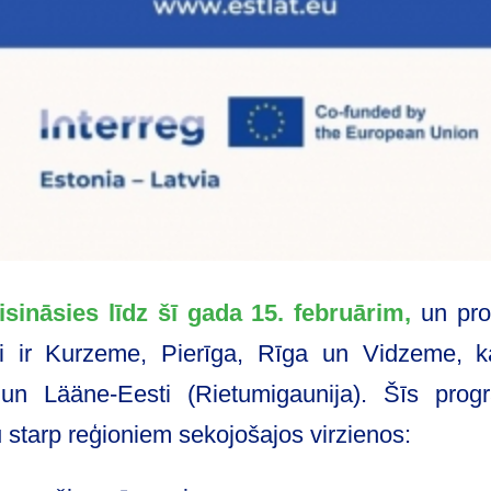
isināsies līdz šī gada 15. februārim,
un prog
ioni ir Kurzeme, Pierīga, Rīga un Vidzeme, k
) un Lääne-Eesti (Rietumigaunija). Šīs pro
u starp reģioniem sekojošajos virzienos: