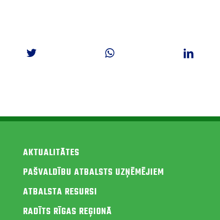
AKTUALITĀTES
PAŠVALDĪBU ATBALSTS UZŅĒMĒJIEM
ATBALSTA RESURSI
RADĪTS RĪGAS REĢIONĀ