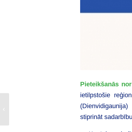
Pieteikšanās nor
ietilpstošie reģ
Ārstniecības iestādes
(Dienvidigaunija
un pašvaldības aicina
pieteikties
stiprināt sadarbīb
finansējumam
ģimenes...