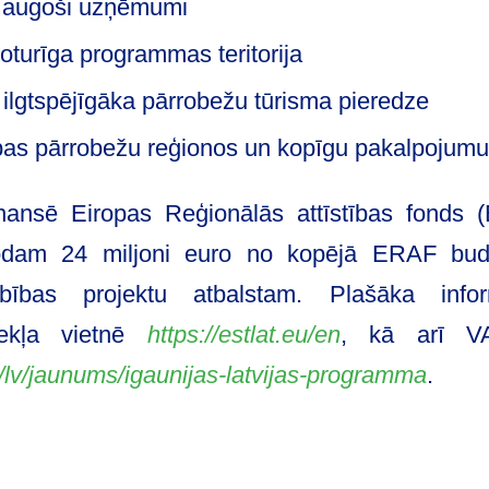
i augoši uzņēmumi
noturīga programmas teritorija
ilgtspējīgāka pārrobežu tūrisma pieredze
bas pārrobežu reģionos un kopīgu pakalpojumu 
nansē Eiropas Reģionālās attīstības fonds
dam 24 miljoni euro no kopējā ERAF budže
bības projektu atbalstam. Plašāka info
ekļa vietnē
https://estlat.eu/en
, kā arī V
lv/jaunums/igaunijas-latvijas-programma
.