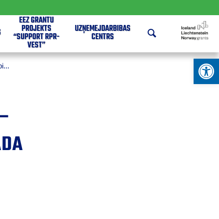
EEZ GRANTU
PROJEKTS
UZŅĒMĒJDARBĪBAS
S
“SUPPORT RPR-
CENTRS
VEST”
Open 
...
 –
ADA