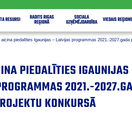
RADĪTS RĪGAS
SOCIĀLĀ
TA RESURSI
VIEDAIS REĢION
REĢIONĀ
UZŅĒMĒJDARBĪBA
icina piedalīties Igaunijas – Latvijas programmas 2021.-2027.gada pi
INA PIEDALĪTIES IGAUNIJAS
PROGRAMMAS 2021.-2027.G
PROJEKTU KONKURSĀ