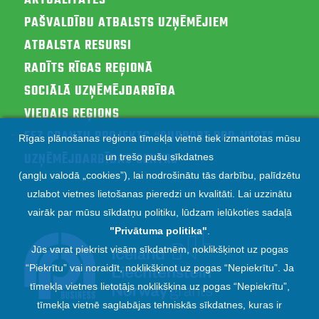
AKTUALITĀTES
PAŠVALDĪBU ATBALSTS UZŅĒMĒJIEM
ATBALSTA RESURSI
RADĪTS RĪGAS REĢIONĀ
SOCIĀLĀ UZŅĒMĒJDARBĪBA
VIEDAIS REĢIONS
EEZ GRANTU PROJEKTS “SUPPORT RPR-VEST”
Rīgas plānošanas reģiona tīmekļa vietnē tiek izmantotas mūsu
UZŅĒMĒJDARBĪBAS CENTRS
un trešo pušu sīkdatnes
(angļu valodā „cookies”), lai nodrošinātu tās darbību, palīdzētu
uzlabot vietnes lietošanas pieredzi un kvalitāti. Lai uzzinātu
vairāk par mūsu sīkdatņu politiku, lūdzam ielūkoties sadaļā
"
Privātuma politika
"
.
Jūs varat piekrist visām sīkdatnēm, noklikšķinot uz pogas
“Piekrītu” vai noraidīt, noklikšķinot uz pogas “Nepiekrītu”. Ja
tīmekļa vietnes lietotājs noklikšķina uz pogas “Nepiekrītu”,
tīmekļa vietnē saglabājas tehniskās sīkdatnes, kuras ir