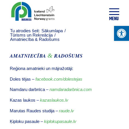
20
°
C
MENU
Open 
Tu atrodies šeit:
Sākumlapa
/
Tūrisms un Rekreācija
/
Amatniecība & Radošums
&
AMATNIECĪBA
RADOŠUMS
Reģiona amatnieki un mājražotāji:
Doles tējas –
facebook.com/dolestejas
Namdaru darbnīca –
namdaradarbnica.com
Kazas laukos –
kazaslaukos.lv
Marutas Raudes studija –
raude.lv
Ķiploku pasaule –
kiplokupasaule.lv