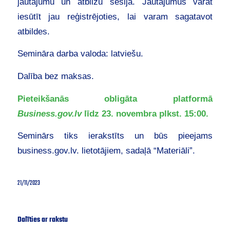
jautājumu un atbilžu sesija. Jautājumus varat
iesūtīt jau reģistrējoties, lai varam sagatavot
atbildes.
Semināra darba valoda: latviešu.
Dalība bez maksas.
Pieteikšanās obligāta platformā
Business.gov.lv
līdz 23. novembra plkst. 15:00.
Seminārs tiks ierakstīts un būs pieejams
business.gov.lv. lietotājiem, sadaļā “Materiāli”.
21/11/2023
Dalīties ar rakstu