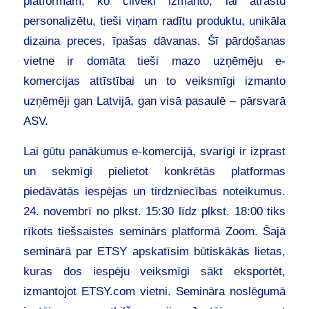
platformām, ko cilvēki izmanto, lai atrastu
personalizētu, tieši viņam radītu produktu, unikāla
dizaina preces, īpašas dāvanas. Šī pārdošanas
vietne ir domāta tieši mazo uzņēmēju e-
komercijas attīstībai un to veiksmīgi izmanto
uzņēmēji gan Latvijā, gan visā pasaulē – pārsvarā
ASV.
Lai gūtu panākumus e-komercijā, svarīgi ir izprast
un sekmīgi pielietot konkrētās platformas
piedāvātās iespējas un tirdzniecības noteikumus.
24. novembrī no plkst. 15:30 līdz plkst. 18:00 tiks
rīkots tiešsaistes seminārs platformā Zoom. Šajā
seminārā par ETSY apskatīsim būtiskākās lietas,
kuras dos iespēju veiksmīgi sākt eksportēt,
izmantojot ETSY.com vietni. Semināra noslēgumā