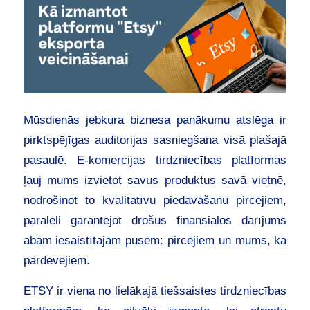
Mūsdienās jebkura biznesa panākumu atslēga ir
pirktspējīgas auditorijas sasniegšana visā plašajā
pasaulē. E-komercijas tirdzniecības platformas
ļauj mums izvietot savus produktus savā vietnē,
nodrošinot to kvalitatīvu piedāvāšanu pircējiem,
paralēli garantējot drošus finansiālos darījums
abām iesaistītajām pusēm: pircējiem un mums, kā
pārdevējiem.
ETSY ir viena no lielākajā tiešsaistes tirdzniecības