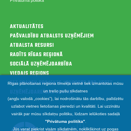
Privātuma politika
AKTUALITĀTES
PAŠVALDĪBU ATBALSTS UZŅĒMĒJIEM
ATBALSTA RESURSI
RADĪTS RĪGAS REĢIONĀ
SOCIĀLĀ UZŅĒMĒJDARBĪBA
VIEDAIS REĢIONS
EEZ GRANTU PROJEKTS “SUPPORT RPR-VEST”
Rīgas plānošanas reģiona tīmekļa vietnē tiek izmantotas mūsu
UZŅĒMĒJDARBĪBAS CENTRS
un trešo pušu sīkdatnes
(angļu valodā „cookies”), lai nodrošinātu tās darbību, palīdzētu
uzlabot vietnes lietošanas pieredzi un kvalitāti. Lai uzzinātu
vairāk par mūsu sīkdatņu politiku, lūdzam ielūkoties sadaļā
"
Privātuma politika
"
.
Jūs varat piekrist visām sīkdatnēm, noklikšķinot uz pogas