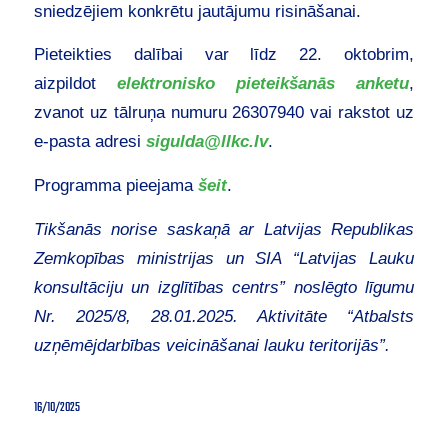
sniedzējiem konkrētu jautājumu risināšanai.
Pieteikties dalībai var līdz 22. oktobrim,
aizpildot
elektronisko pieteikšanās anketu
,
zvanot uz tālruņa numuru 26307940 vai rakstot uz
e‑pasta adresi
sigulda@llkc.lv
.
Programma pieejama
šeit
.
Tikšanās norise saskaņā ar Latvijas Republikas
Zemkopības ministrijas un SIA “Latvijas Lauku
konsultāciju un izglītības centrs” noslēgto līgumu
Nr. 2025/8, 28.01.2025. Aktivitāte “Atbalsts
uzņēmējdarbības veicināšanai lauku teritorijās”.
16/10/2025