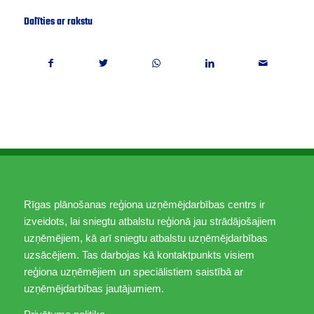
Dalīties ar rakstu
Rīgas plānošanas reģiona uzņēmējdarbības centrs ir
izveidots, lai sniegtu atbalstu reģionā jau strādājošajiem
uzņēmējiem, kā arī sniegtu atbalstu uzņēmējdarbības
uzsācējiem. Tas darbojas kā kontaktpunkts visiem
reģiona uzņēmējiem un speciālistiem saistībā ar
uzņēmējdarbības jautājumiem.