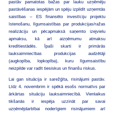
pastāv pamatotas bažas par lauku uzņēmēju
pastāvēšanas iespējām un spēju izpildīt uzņemtās
saistības – ES finansēto investīciju projektu
īstenošanu, līgumsaistības par produkcijas/ražas
realizāciju un pēcapmaksā saņemto izejvielu
apmaksu, kā arī aizņēmumu atmaksu
kredītiestādēs. Īpaši skarti ir primārās
lauksaimniecības produkcijas audzētāji
(augkopība, lopkopība), kuru līgumsaistību
neizpilde var radīt tiesiskus un finanšu riskus.
Lai gan situācija ir sarežģīta, risinājumi pastāv.
Līdz 4. novembrim ir spēkā esošs normatīvs par
ārkārtas situāciju lauksaimniecībā. Vienlaikus
tikšanās ir iespēja uzzināt par savai
uzņēmējdarbībai noderīgiem risinājumiem arī