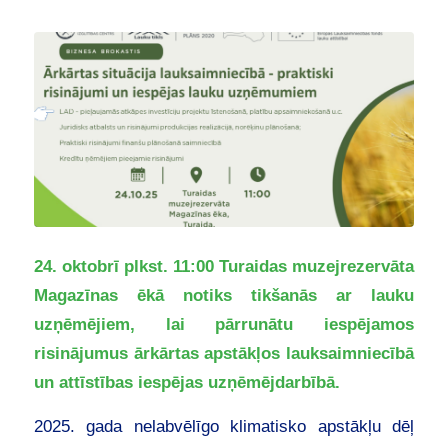
24. oktobrī plkst. 11:00 Turaidas muzejrezervāta
Magazīnas ēkā notiks tikšanās ar lauku
uzņēmējiem, lai pārrunātu iespējamos
risinājumus ārkārtas apstākļos lauksaimniecībā
un attīstības iespējas uzņēmējdarbībā.
2025. gada nelabvēlīgo klimatisko apstākļu dēļ