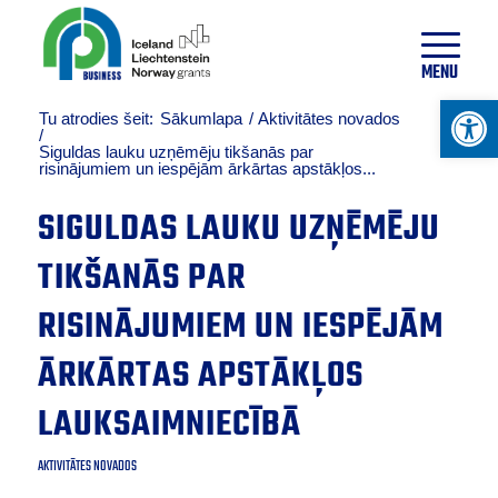
24
°
C
MENU
Open 
Tu atrodies šeit:
Sākumlapa
/
Aktivitātes novados
/
Siguldas lauku uzņēmēju tikšanās par
risinājumiem un iespējām ārkārtas apstākļos...
SIGULDAS LAUKU UZŅĒMĒJU
TIKŠANĀS PAR
RISINĀJUMIEM UN IESPĒJĀM
ĀRKĀRTAS APSTĀKĻOS
LAUKSAIMNIECĪBĀ
AKTIVITĀTES NOVADOS