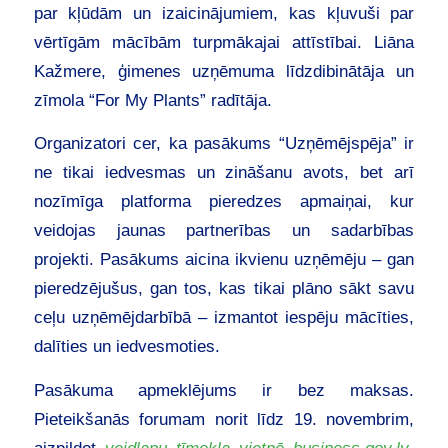
par kļūdām un izaicinājumiem, kas kļuvuši par
vērtīgām mācībām turpmākajai attīstībai. Liāna
Kažmere, ģimenes uzņēmuma līdzdibinātāja un
zīmola “For My Plants” radītāja.
Organizatori cer, ka pasākums “Uzņēmējspēja” ir
ne tikai iedvesmas un zināšanu avots, bet arī
nozīmīga platforma pieredzes apmaiņai, kur
veidojas jaunas partnerības un sadarbības
projekti. Pasākums aicina ikvienu uzņēmēju – gan
pieredzējušus, gan tos, kas tikai plāno sākt savu
ceļu uzņēmējdarbībā – izmantot iespēju mācīties,
dalīties un iedvesmoties.
Pasākuma apmeklējums ir bez maksas.
Pieteikšanās forumam norit līdz 19. novembrim,
aizpildot
veidlapu tīmekļa vietnē business.gov.lv
.