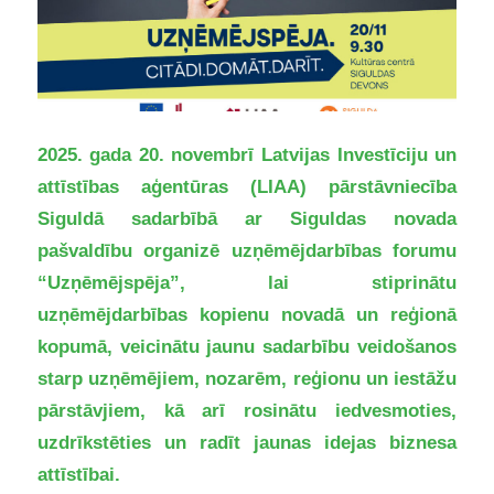
2025. gada 20. novembrī Latvijas Investīciju un
attīstības aģentūras (LIAA) pārstāvniecība
Siguldā sadarbībā ar Siguldas novada
pašvaldību organizē uzņēmējdarbības forumu
“Uzņēmējspēja”, lai stiprinātu
uzņēmējdarbības kopienu novadā un reģionā
kopumā, veicinātu jaunu sadarbību veidošanos
starp uzņēmējiem, nozarēm, reģionu un iestāžu
pārstāvjiem, kā arī rosinātu iedvesmoties,
uzdrīkstēties un radīt jaunas idejas biznesa
attīstībai.