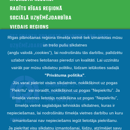
RADĪTS RĪGAS REĢIONĀ
SOCIĀLĀ UZŅĒMĒJDARBĪBA
VIEDAIS REĢIONS
EEZ GRANTU PROJEKTS “SUPPORT RPR-VEST”
Rīgas plānošanas reģiona tīmekļa vietnē tiek izmantotas mūsu
UZŅĒMĒJDARBĪBAS CENTRS
un trešo pušu sīkdatnes
(angļu valodā „cookies”), lai nodrošinātu tās darbību, palīdzētu
uzlabot vietnes lietošanas pieredzi un kvalitāti. Lai uzzinātu
vairāk par mūsu sīkdatņu politiku, lūdzam ielūkoties sadaļā
"
Privātuma politika
"
.
Jūs varat piekrist visām sīkdatnēm, noklikšķinot uz pogas
“Piekrītu” vai noraidīt, noklikšķinot uz pogas “Nepiekrītu”. Ja
tīmekļa vietnes lietotājs noklikšķina uz pogas “Nepiekrītu”,
tīmekļa vietnē saglabājas tehniskās sīkdatnes, kuras ir
nepieciešamas, lai nodrošinātu tīmekļa vietnes darbību un kuru
ADRESE
izmantošanai nav nepieciešams iegūt lietotāja piekrišanu.
Ja piekrītat visu sīkdatņu izmantošanai, lūdzu, atzīmējiet savu
Zigfrīda Annas Meierovica bulvāris 18,