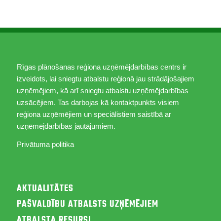
Rīgas plānošanas reģiona uzņēmējdarbības centrs ir
izveidots, lai sniegtu atbalstu reģionā jau strādājošajiem
uzņēmējiem, kā arī sniegtu atbalstu uzņēmējdarbības
uzsācējiem. Tas darbojas kā kontaktpunkts visiem
reģiona uzņēmējiem un speciālistiem saistībā ar
uzņēmējdarbības jautājumiem.
Privātuma politika
AKTUALITĀTES
PAŠVALDĪBU ATBALSTS UZŅĒMĒJIEM
ATBALSTA RESURSI