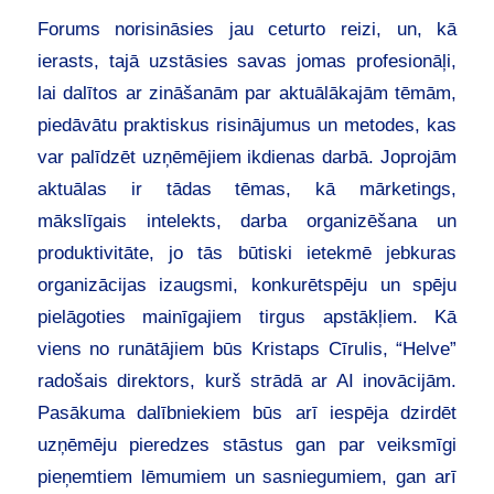
Forums norisināsies jau ceturto reizi, un, kā
ierasts, tajā uzstāsies savas jomas profesionāļi,
lai dalītos ar zināšanām par aktuālākajām tēmām,
piedāvātu praktiskus risinājumus un metodes, kas
var palīdzēt uzņēmējiem ikdienas darbā. Joprojām
aktuālas ir tādas tēmas, kā mārketings,
mākslīgais intelekts, darba organizēšana un
produktivitāte, jo tās būtiski ietekmē jebkuras
organizācijas izaugsmi, konkurētspēju un spēju
pielāgoties mainīgajiem tirgus apstākļiem. Kā
viens no runātājiem būs Kristaps Cīrulis, “Helve”
radošais direktors, kurš strādā ar AI inovācijām.
Pasākuma dalībniekiem būs arī iespēja dzirdēt
uzņēmēju pieredzes stāstus gan par veiksmīgi
pieņemtiem lēmumiem un sasniegumiem, gan arī