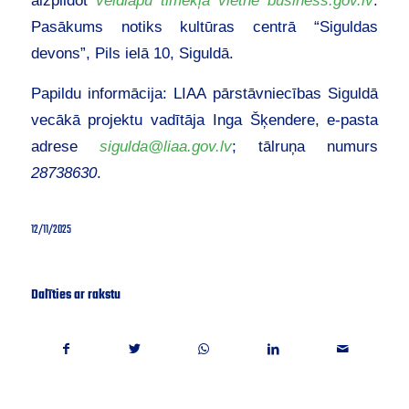
Pasākums notiks kultūras centrā “Siguldas
devons”, Pils ielā 10, Siguldā.
Papildu informācija: LIAA pārstāvniecības Siguldā
vecākā projektu vadītāja Inga Šķendere, e‑pasta
adrese
sigulda@liaa.gov.lv
; tālruņa numurs
28738630
.
12/11/2025
Dalīties ar rakstu