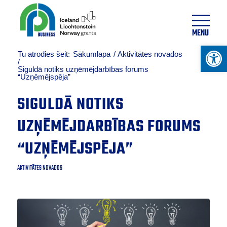
11
°
C
MENU
Open 
Tu atrodies šeit:
Sākumlapa
/
Aktivitātes novados
/
Siguldā notiks uzņēmējdarbības forums
“Uzņēmējspēja”
SIGULDĀ NOTIKS
UZŅĒMĒJDARBĪBAS FORUMS
“UZŅĒMĒJSPĒJA”
AKTIVITĀTES NOVADOS