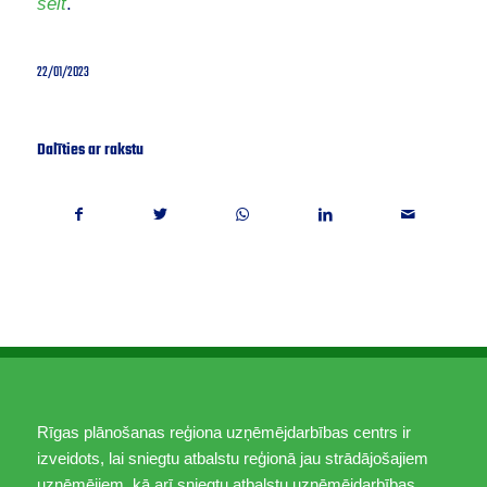
šeit
.
22/01/2023
Dalīties ar rakstu
Rīgas plānošanas reģiona uzņēmējdarbības centrs ir
izveidots, lai sniegtu atbalstu reģionā jau strādājošajiem
uzņēmējiem, kā arī sniegtu atbalstu uzņēmējdarbības