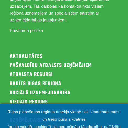
uzsācējiem. Tas darbojas kā kontaktpunkts visiem
reģiona uzņēmējiem un speciālistiem saistībā ar
uzņēmējdarbības jautājumiem.
Privātuma politika
AKTUALITĀTES
PAŠVALDĪBU ATBALSTS UZŅĒMĒJIEM
ATBALSTA RESURSI
RADĪTS RĪGAS REĢIONĀ
SOCIĀLĀ UZŅĒMĒJDARBĪBA
VIEDAIS REĢIONS
EEZ GRANTU PROJEKTS “SUPPORT RPR-VEST”
Rīgas plānošanas reģiona tīmekļa vietnē tiek izmantotas mūsu
UZŅĒMĒJDARBĪBAS CENTRS
un trešo pušu sīkdatnes
(angļu valodā „cookies”), lai nodrošinātu tās darbību, palīdzētu