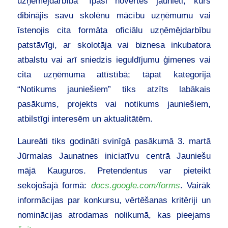
uzņēmējdarbībā” īpaši novērtēs jaunieti, kurš
dibinājis savu skolēnu mācību uzņēmumu vai
īstenojis cita formāta oficiālu uzņēmējdarbību
patstāvīgi, ar skolotāja vai biznesa inkubatora
atbalstu vai arī sniedzis ieguldījumu ģimenes vai
cita uzņēmuma attīstībā; tāpat kategorijā
“Notikums jauniešiem” tiks atzīts labākais
pasākums, projekts vai notikums jauniešiem,
atbilstīgi interesēm un aktualitātēm.
Laureāti tiks godināti svinīgā pasākumā 3. martā
Jūrmalas Jaunatnes iniciatīvu centrā Jauniešu
mājā Kauguros. Pretendentus var pieteikt
sekojošajā formā:
docs.google.com/forms
. Vairāk
informācijas par konkursu, vērtēšanas kritēriji un
nominācijas atrodamas nolikumā, kas pieejams