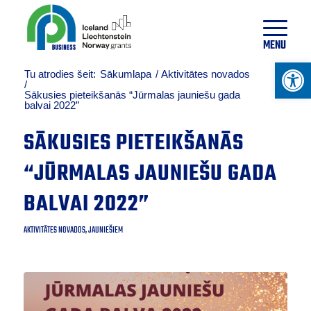
20
°
C
MENU
Open 
Tu atrodies šeit:
Sākumlapa
/
Aktivitātes novados
/
Sākusies pieteikšanās “Jūrmalas jauniešu gada
balvai 2022”
SĀKUSIES PIETEIKŠANĀS
“JŪRMALAS JAUNIEŠU GADA
BALVAI 2022”
AKTIVITĀTES NOVADOS
,
JAUNIEŠIEM