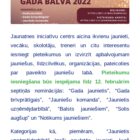
Jaunatnes iniciatīvu centrs aicina ikvienu jaunieti,
vecāku, skolotāju, treneri un citu interesentu
iesniegt pieteikumus un izvirzīt apbalvojumam
jauniešus, līdzcilvēkus, organizācijas, pateicoties
par paveikto jauniešu labā.
Pieteikumu
iesniegšana būs iespējama līdz 12. februārim
septiņās nominācijās: “Gada jaunietis”, “Gada
brīvprātīgais”, “Jauniešu komanda”, “Jaunietis
uzņēmējdarbībā”, “Balsts jauniešiem”, “Solis
augšup” un “Notikums jauniešiem”.
Kategorijas kā, piemēram, “Jaunietis