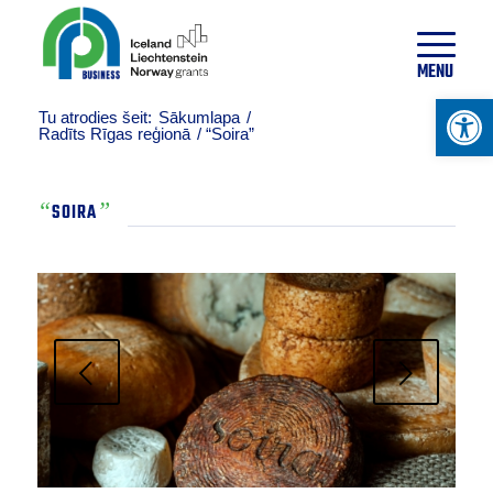
20
°
C
MENU
Open 
Tu atrodies šeit:
Sākumlapa
/
Radīts Rīgas reģionā
/
“Soira”
“
”
SOIRA
Next