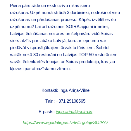
Piena pārstrāde un ekskluzīvu nišas sieru
ražošana. Uzņēmumā strādā 3 darbinieki, nodrošinot visu
ražošanas un pārdošanas procesu. Kāpēc izvēlēties šo
uzņēmumu? Lai arī ražotnes SOIRA apjomi ir nelieli,
Latvijas ēdināšanas nozares un šefpavāru vidū Soiras
siers atzīts par labāko Latvijā, kuru ar lepnumu var
piedāvāt visprasīgākajiem ārvalstu tūristiem. Šobrīd
vairāk nekā 30 restorāni no Latvijas TOP 50 restorāniem
savās ēdienkartēs lepojas ar Soiras produkciju, kas jau
kļuvusi par atpazīstamu zīmolu.
Kontakti: Inga Āriņa-Vilne
Tālr.: +371 29108565
E-pasts:
inga.arina@soira.lv
https://www.egadatirgus.lv/lv/tirgotaji/SOIRA/