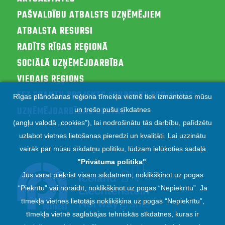
PAŠVALDĪBU ATBALSTS UZŅĒMĒJIEM
ATBALSTA RESURSI
RADĪTS RĪGAS REĢIONĀ
SOCIĀLĀ UZŅĒMĒJDARBĪBA
VIEDAIS REĢIONS
EEZ GRANTU PROJEKTS “SUPPORT RPR-VEST”
Rīgas plānošanas reģiona tīmekļa vietnē tiek izmantotas mūsu
UZŅĒMĒJDARBĪBAS CENTRS
un trešo pušu sīkdatnes
(angļu valodā „cookies”), lai nodrošinātu tās darbību, palīdzētu
uzlabot vietnes lietošanas pieredzi un kvalitāti. Lai uzzinātu
vairāk par mūsu sīkdatņu politiku, lūdzam ielūkoties sadaļā
"
Privātuma politika
"
.
Jūs varat piekrist visām sīkdatnēm, noklikšķinot uz pogas
“Piekrītu” vai noraidīt, noklikšķinot uz pogas “Nepiekrītu”. Ja
tīmekļa vietnes lietotājs noklikšķina uz pogas “Nepiekrītu”,
tīmekļa vietnē saglabājas tehniskās sīkdatnes, kuras ir