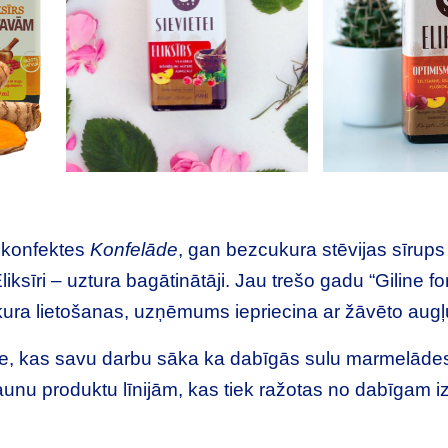
s konfektes
Konfelāde
, gan bezcukura stēvijas sīrups
iksīri – uztura bagātinātāji. Jau trešo gadu “Giline fo
ukura lietošanas, uzņēmums iepriecina ar žāvēto aug
e, kas savu darbu sāka ka dabīgās sulu marmelādes 
jaunu produktu līnijām, kas tiek ražotas no dabīgam i