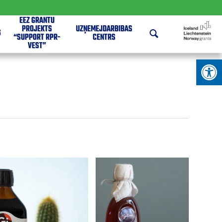
EEZ GRANTU
PROJEKTS
UZŅĒMĒJDARBĪBAS
S
“SUPPORT RPR-
CENTRS
VEST”
Open 