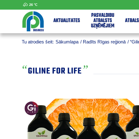
26 °
C
PAŠVALDĪBU
AKTUALITĀTES
ATBALSTS
ATBALS
UZŅĒMĒJIEM
Tu atrodies šeit:
Sākumlapa
/
Radīts Rīgas reģionā
/
“Gili
“
”
GILINE FOR LIFE