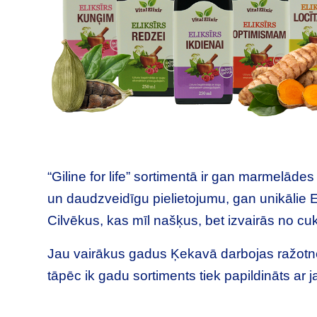
“Giline for life” sortimentā ir gan marmelāde
un daudzveidīgu pielietojumu, gan unikālie El
Cilvēkus, kas mīl našķus, bet izvairās no c
Jau vairākus gadus Ķekavā darbojas ražotn
tāpēc ik gadu sortiments tiek papildināts ar 