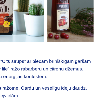
 “Cits sīrups” ar piecām brīnišķīgām garšām
r life” ražo rabarberu un citronu džemus.
ļu enerģijas konfektēm.
ražotne. Gardu un veselīgu ideju daudz,
zejvielām.