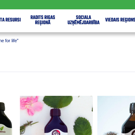
RADĪTS RĪGAS
SOCIĀLĀ
TA RESURSI
VIEDAIS REĢION
REĢIONĀ
UZŅĒMĒJDARBĪBA
ne for life”