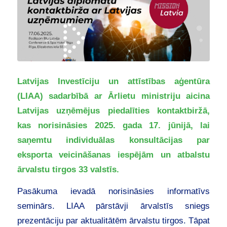
Latvijas Investīciju un attīstības aģentūra
(LIAA) sadarbībā ar Ārlietu ministriju aicina
Latvijas uzņēmējus piedalīties kontaktbiržā,
kas norisināsies 2025. gada 17. jūnijā, lai
saņemtu individuālas konsultācijas par
eksporta veicināšanas iespējām un atbalstu
ārvalstu tirgos 33 valstīs.
Pasākuma ievadā norisināsies informatīvs
seminārs. LIAA pārstāvji ārvalstīs sniegs
prezentāciju par aktualitātēm ārvalstu tirgos. Tāpat