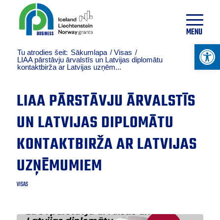
16
°
C
MENU
Open 
Tu atrodies šeit:
Sākumlapa
/
Visas
/
LIAA pārstāvju ārvalstīs un Latvijas diplomātu
kontaktbirža ar Latvijas uzņēm...
LIAA PĀRSTĀVJU ĀRVALSTĪS
UN LATVIJAS DIPLOMĀTU
KONTAKTBIRŽA AR LATVIJAS
UZŅĒMUMIEM
VISAS