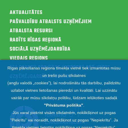
AKTUALITĀTES
PAŠVALDĪBU ATBALSTS UZŅĒMĒJIEM
ATBALSTA RESURSI
RADĪTS RĪGAS REĢIONĀ
SOCIĀLĀ UZŅĒMĒJDARBĪBA
VIEDAIS REĢIONS
EEZ GRANTU PROJEKTS “SUPPORT RPR-VEST”
Rīgas plānošanas reģiona tīmekļa vietnē tiek izmantotas mūsu
UZŅĒMĒJDARBĪBAS CENTRS
un trešo pušu sīkdatnes
(angļu valodā „cookies”), lai nodrošinātu tās darbību, palīdzētu
uzlabot vietnes lietošanas pieredzi un kvalitāti. Lai uzzinātu
vairāk par mūsu sīkdatņu politiku, lūdzam ielūkoties sadaļā
"
Privātuma politika
"
.
Jūs varat piekrist visām sīkdatnēm, noklikšķinot uz pogas
“Piekrītu” vai noraidīt, noklikšķinot uz pogas “Nepiekrītu”. Ja
tīmekļa vietnes lietotājs noklikšķina uz pogas “Nepiekrītu”,