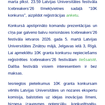
marta plkst. 23.59 Latvijas Universitātes festivāla
Icebreakers’26 tīmekļvietnes sadaļā “10K
konkurss”, aizpildot reģistrācijas
anketu
.
Konkursā apstiprināto komandu prezentācijas un
cīņa par galveno balvu norisināsies Icebreakers’26
festivāla ietvaros 2026. gada 5. martā Latvijas
Universitātes Zinātņu mājā, Jelgavas ielā 3, Rīgā.
Lai apmeklētu 10K granta konkursu nepieciešams
reģistrēties Icebreakers’26 festivālam
tiešsaistē
.
Dalība festivālā visiem interesentiem ir bez
maksas.
Iesniegtos pieteikumus 10K granta konkursam
vērtēs Latvijas Universitātes un nozares ekspertu
komisija, balstoties uz idejas inovācijas līmeni,
biznesa izaugsmes potenciālu, konkurētspēju,