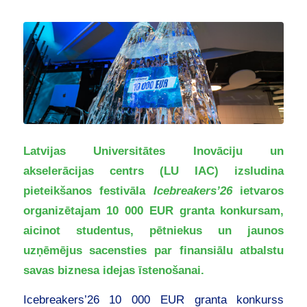
Latvijas Universitātes Inovāciju un
akselerācijas centrs (LU IAC) izsludina
pieteikšanos festivāla
Icebreakers’26
ietvaros
organizētajam 10 000 EUR granta konkursam,
aicinot studentus, pētniekus un jaunos
uzņēmējus sacensties par finansiālu atbalstu
savas biznesa idejas īstenošanai.
Icebreakers’26 10 000 EUR granta konkurss