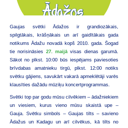
Gaujas svētki Ādažos ir grandiozākais,
spilgtākais, krāšņākais un arī gaidītākais gada
notikums Ādažu novadā kopš 2010. gada. Šogad
tie norisināsies
27. maijā
visas dienas garumā.
Sākot no plkst. 10:00 būs iespējams paviesoties
brīvdabas amatnieku tirgū, plkst. 12:00 notiks
svētku gājiens, savukārt vakarā apmeklētāji varēs
klausīties dažādu mūziķu koncertprogrammas.
Svētki top par godu mūsu cilvēkiem – ādažniekiem
un viesiem, kurus vieno mūsu skaistā upe –
Gauja. Svētku simbols – Gaujas tilts – savieno
Ādažus un Kadagu un arī cilvēkus, kā tilts no