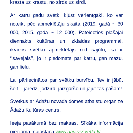
krasta uz krastu, no sirds uz sirdi.
Ar katru gadu svētki kļūst vērienīgāki, ko var
noteikt pēc apmeklētāju skaita (2019. gadā ~ 30
000, 2015. gadā ~ 12 000). Pateicoties plašajai
diennakts kultūras un izklaides programmai,
ikviens svētku apmeklētājs rod sajūtu, ka ir
‘’savējais’’, jo ir piedomāts par katru, gan mazu,
gan lielu.
Lai pārliecinātos par svētku burvību, Tev ir jābūt
šeit – jāredz, jādzird, jāizgaršo un jājūt tas pašam!
Svētkus ar Ādažu novada domes atbalstu organizē
Ādažu Kultūras centrs.
Ieeja pasākumā bez maksas. Sīkāka informācija
pieejama mājaslapā
www.gaujassvetki.lv
.