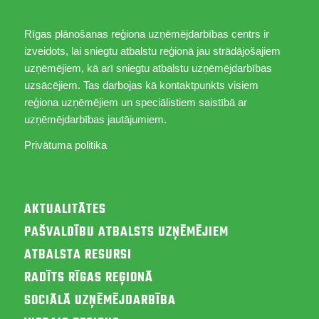
Rīgas plānošanas reģiona uzņēmējdarbības centrs ir
izveidots, lai sniegtu atbalstu reģionā jau strādājošajiem
uzņēmējiem, kā arī sniegtu atbalstu uzņēmējdarbības
uzsācējiem. Tas darbojas kā kontaktpunkts visiem
reģiona uzņēmējiem un speciālistiem saistībā ar
uzņēmējdarbības jautājumiem.
Privātuma politika
AKTUALITĀTES
PAŠVALDĪBU ATBALSTS UZŅĒMĒJIEM
ATBALSTA RESURSI
RADĪTS RĪGAS REĢIONĀ
SOCIĀLĀ UZŅĒMĒJDARBĪBA