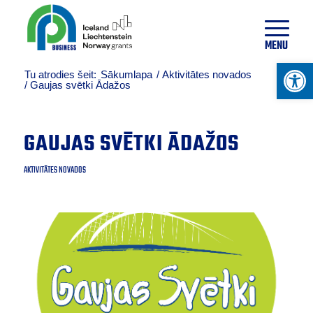
22
°
C
MENU
Open 
Tu atrodies šeit:
Sākumlapa
/
Aktivitātes novados
/
Gaujas svētki Ādažos
GAUJAS SVĒTKI ĀDAŽOS
AKTIVITĀTES NOVADOS