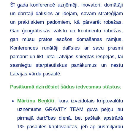
Šī gada konferencē uzņēmēji, inovatori, domātāji
un darītāji dalīsies ar idejām, savām stratēģijām
un praktiskiem padomiem, kā pārvarēt robežas.
Gan ģeogrāfiskās valstu un kontinentu robežas,
gan mūsu prātos esošos domāšanas rāmjus.
Konferences runātāji dalīsies ar savu prasmi
pamanīt un likt lietā Latvijas sniegtās iespējās, lai
sasniegtu starptautiskus panākumus un nestu
Latvijas vārdu pasaulē.
Pasākumā dzirdēsiet šādus iedvesmas stāstus:
Mārtiņu Beņķīti
, kura izveidotais kriptovalūtu
uzņēmums GRAVITY TEAM guva peļņu jau
pirmajā darbības dienā, bet pašlaik apstrādā
1% pasaules kriptovalūtas, jeb ap pusmiljardu