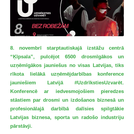
8. novembrī starptautiskajā izstāžu centrā
“Ķīpsala”, pulcējot 6500 drosmīgākos un
uzņēmīgākos jauniešus no visas Latvijas, tiks
rīkota lielākā uzņēmējdarbības konference
jauniešiem Latvijā #UzdrīkstiesUzvarēt.
Konferencē ar iedvesmojošiem pieredzes
stāstiem par drosmi un izdošanos biznesā un
profesionālajā darbībā dalīsies spilgtākie
Latvijas biznesa, sporta un radošo industriju
pārstāvji.