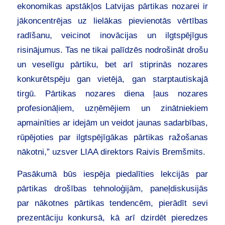
ekonomikas apstākļos Latvijas pārtikas nozarei ir
jākoncentrējas uz lielākas pievienotās vērtības
radīšanu, veicinot inovācijas un ilgtspējīgus
risinājumus. Tas ne tikai palīdzēs nodrošināt drošu
un veselīgu pārtiku, bet arī stiprinās nozares
konkurētspēju gan vietējā, gan starptautiskajā
tirgū. Pārtikas nozares diena ļaus nozares
profesionāļiem, uzņēmējiem un zinātniekiem
apmainīties ar idejām un veidot jaunas sadarbības,
rūpējoties par ilgtspējīgākas pārtikas ražošanas
nākotni,” uzsver LIAA direktors Raivis Bremšmits.
Pasākumā būs iespēja piedalīties lekcijās par
pārtikas drošības tehnoloģijām, paneļdiskusijās
par nākotnes pārtikas tendencēm, pierādīt sevi
prezentāciju konkursā, kā arī dzirdēt pieredzes