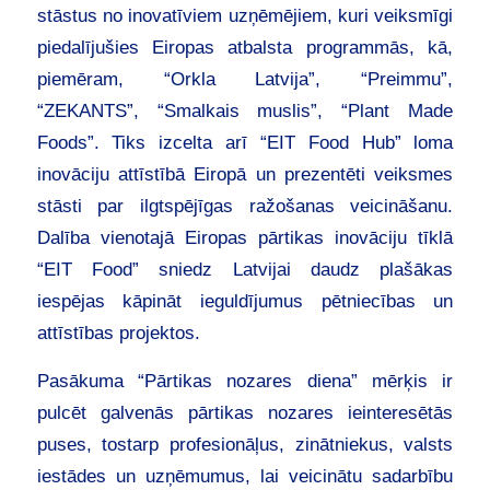
stāstus no inovatīviem uzņēmējiem, kuri veiksmīgi
piedalījušies Eiropas atbalsta programmās, kā,
piemēram, “Orkla Latvija”, “Preimmu”,
“ZEKANTS”, “Smalkais muslis”, “Plant Made
Foods”. Tiks izcelta arī “EIT Food Hub” loma
inovāciju attīstībā Eiropā un prezentēti veiksmes
stāsti par ilgtspējīgas ražošanas veicināšanu.
Dalība vienotajā Eiropas pārtikas inovāciju tīklā
“EIT Food” sniedz Latvijai daudz plašākas
iespējas kāpināt ieguldījumus pētniecības un
attīstības projektos.
Pasākuma “Pārtikas nozares diena” mērķis ir
pulcēt galvenās pārtikas nozares ieinteresētās
puses, tostarp profesionāļus, zinātniekus, valsts
iestādes un uzņēmumus, lai veicinātu sadarbību