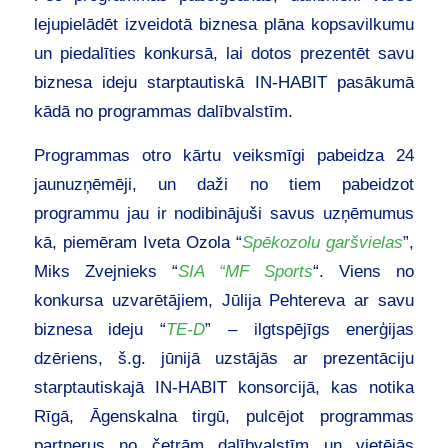
lejupielādēt izveidotā biznesa plāna kopsavilkumu
un piedalīties konkursā, lai dotos prezentēt savu
biznesa ideju starptautiskā IN-HABIT pasākumā
kādā no programmas dalībvalstīm.
Programmas otro kārtu veiksmīgi pabeidza 24
jaunuzņēmēji, un daži no tiem pabeidzot
programmu jau ir nodibinājuši savus uzņēmumus
kā, piemēram Iveta Ozola “
Spēkozolu garšvielas
”,
Miks Zvejnieks “
SIA “MF Sports
“. Viens no
konkursa uzvarētājiem, Jūlija Pehtereva ar savu
biznesa ideju “
TE-D
” – ilgtspējīgs enerģijas
dzēriens, š.g. jūnijā uzstājās ar prezentāciju
starptautiskajā IN-HABIT konsorcijā, kas notika
Rīgā, Āgenskalna tirgū, pulcējot programmas
partnerus no četrām dalībvalstīm un vietējās