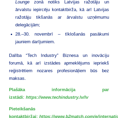
Lounge
zonā notiks Latvijas ražotāju un
ārvalstu iepircēju kontaktbirža, kā arī Latvijas
ražotāju tikšanās ar ārvalstu uzņēmumu
delegācijām;
28.–30. novembrī – tīklošanās pasākumi
jauniem darījumiem.
Dalība “Tech Industry” Biznesa un inovāciju
forumā, kā arī izstādes apmeklējums iepriekš
reģistrētiem nozares profesionāļiem būs bez
maksas.
Plašāka informācija par
izstādi:
https://www.techindustry.lv/lv
Pieteikšanās
kontaktbiržai:
https://www.b2match.com/e/internati