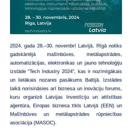
2024. gada 28.–30. novembrī Latvijā, Rīgā notiks
gadskārtējā mašīnbūves, metālapstrādes,
automatizācijas, elektronikas un jauno tehnoloģiju
izstāde “Tech Industry 2024”, kas ir nozīmīgākais
un lielākais nozares pasākums Baltijā. Izstādes
laikā norisināsies arī biznesa un inovāciju forums,
kuru organizē Latvijas Investīciju un attīstības
aģentūra, Eiropas biznesa tīkls Latvijā (EEN) un
Mašīnbūves un metālapstrādes rūpniecības
asociācija (MASOC).