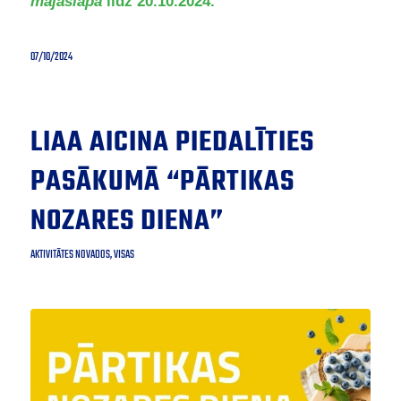
mājaslapā
līdz 20.10.2024.
07/10/2024
LIAA AICINA PIEDALĪTIES
PASĀKUMĀ “PĀRTIKAS
NOZARES DIENA”
AKTIVITĀTES NOVADOS
,
VISAS