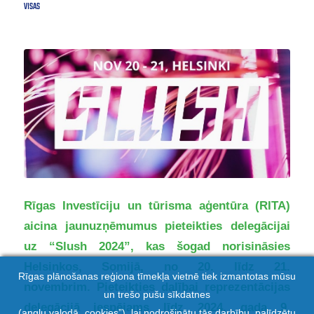
VISAS
Rīgas Investīciju un tūrisma aģentūra (RITA)
aicina jaunuzņēmumus pieteikties delegācijai
uz “Slush 2024”, kas šogad norisināsies
Helsinkos, Somijā, no 20. līdz 21.
Rīgas plānošanas reģiona tīmekļa vietnē tiek izmantotas mūsu
novembrim. Pieteikties dalībai reprezentācijas
un trešo pušu sīkdatnes
delegācijā iespējams līdz 2024. gada 9.
(angļu valodā „cookies”), lai nodrošinātu tās darbību, palīdzētu