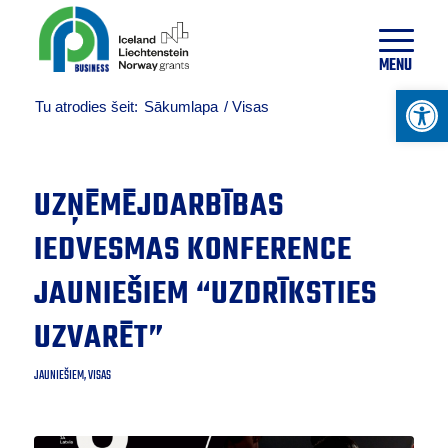
20
°
C
MENU
Open 
Tu atrodies šeit:
Sākumlapa
/
Visas
UZŅĒMĒJDARBĪBAS
IEDVESMAS KONFERENCE
JAUNIEŠIEM “UZDRĪKSTIES
UZVARĒT”
JAUNIEŠIEM
,
VISAS