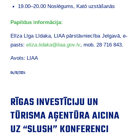
19.00–20.00 Noslēgums, Katō uzstāšanās
Papildus informācija:
Elīza Līga Līdaka, LIAA pārstāvniecība Jelgavā, e-
pasts:
eliza.lidaka@liaa.gov.lv
, mob. 28 716 843.
Avots: LIAA
04/10/2024
RĪGAS INVESTĪCIJU UN
TŪRISMA AĢENTŪRA AICINA
UZ “SLUSH” KONFERENCI