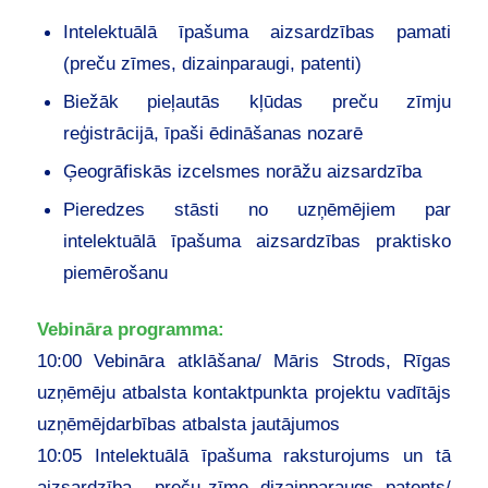
Intelektuālā īpašuma aizsardzības pamati
(preču zīmes, dizainparaugi, patenti)
Biežāk pieļautās kļūdas preču zīmju
reģistrācijā, īpaši ēdināšanas nozarē
Ģeogrāfiskās izcelsmes norāžu aizsardzība
Pieredzes stāsti no uzņēmējiem par
intelektuālā īpašuma aizsardzības praktisko
piemērošanu
Vebināra programma:
10:00 Vebināra atklāšana/ Māris Strods, Rīgas
uzņēmēju atbalsta kontaktpunkta projektu vadītājs
uzņēmējdarbības atbalsta jautājumos
10:05 Intelektuālā īpašuma raksturojums un tā
aizsardzība – preču zīme, dizainparaugs, patents/