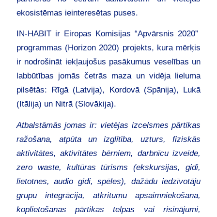
ekosistēmas ieinteresētas puses.
IN-HABIT ir Eiropas Komisijas “Apvārsnis 2020”
programmas (Horizon 2020) projekts, kura mērķis
ir nodrošināt iekļaujošus pasākumus veselības un
labbūtības jomās četrās maza un vidēja lieluma
pilsētās: Rīgā (Latvija), Kordovā (Spānija), Lukā
(Itālija) un Nitrā (Slovākija).
Atbalstāmās jomas ir: vietējas izcelsmes pārtikas
ražošana, atpūta un izglītība, uzturs, fiziskās
aktivitātes, aktivitātes bērniem, darbnīcu izveide,
zero waste, kultūras tūrisms (ekskursijas, gidi,
lietotnes, audio gidi, spēles), dažādu iedzīvotāju
grupu integrācija, atkritumu apsaimniekošana,
koplietošanas pārtikas telpas vai risinājumi,