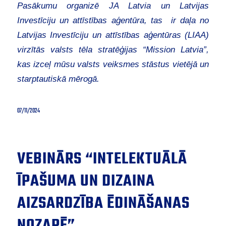
Pasākumu organizē JA Latvia un Latvijas
Investīciju un attīstības aģentūra, tas ir daļa no
Latvijas Investīciju un attīstības aģentūras (LIAA)
virzītās valsts tēla stratēģijas “Mission Latvia”,
kas izceļ mūsu valsts veiksmes stāstus vietējā un
starptautiskā mērogā.
07/11/2024
VEBINĀRS “INTELEKTUĀLĀ
ĪPAŠUMA UN DIZAINA
AIZSARDZĪBA ĒDINĀŠANAS
NOZARĒ”