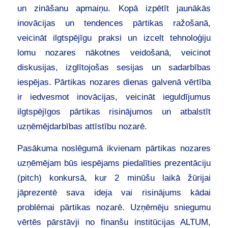
un zināšanu apmaiņu. Kopā izpētīt jaunākās
inovācijas un tendences pārtikas ražošanā,
veicināt ilgtspējīgu praksi un izcelt tehnoloģiju
lomu nozares nākotnes veidošanā, veicinot
diskusijas, izglītojošas sesijas un sadarbības
iespējas. Pārtikas nozares dienas galvenā vērtība
ir iedvesmot inovācijas, veicināt ieguldījumus
ilgtspējīgos pārtikas risinājumos un atbalstīt
uzņēmējdarbības attīstību nozarē.
Pasākuma noslēgumā ikvienam pārtikas nozares
uzņēmējam būs iespējams piedalīties prezentāciju
(pitch) konkursā, kur 2 minūšu laikā žūrijai
jāprezentē sava ideja vai risinājums kādai
problēmai pārtikas nozarē. Uzņēmēju sniegumu
vērtēs pārstāvji no finanšu institūcijas ALTUM,