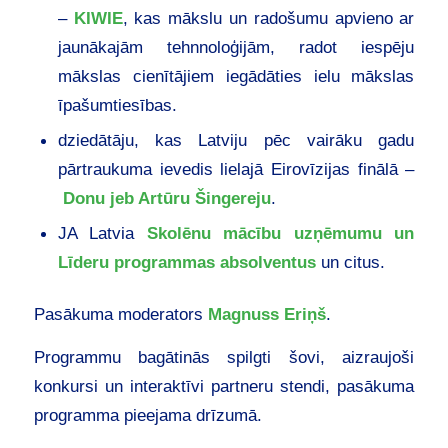
–
KIWIE
, kas mākslu un radošumu apvieno ar
jaunākajām tehnnoloģijām, radot iespēju
mākslas cienītājiem iegādāties ielu mākslas
īpašumtiesības.
dziedātāju, kas Latviju pēc vairāku gadu
pārtraukuma ievedis lielajā Eirovīzijas finālā –
Donu jeb Artūru Šingereju
.
JA Latvia
Skolēnu mācību uzņēmumu un
Līderu programmas absolventus
un citus.
Pasākuma moderators
Magnuss Eriņš
.
Programmu bagātinās spilgti šovi, aizraujoši
konkursi un interaktīvi partneru stendi, pasākuma
programma pieejama drīzumā.