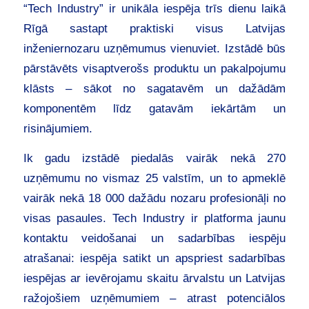
“Tech Industry” ir unikāla iespēja trīs dienu laikā
Rīgā sastapt praktiski visus Latvijas
inženiernozaru uzņēmumus vienuviet. Izstādē būs
pārstāvēts visaptverošs produktu un pakalpojumu
klāsts – sākot no sagatavēm un dažādām
komponentēm līdz gatavām iekārtām un
risinājumiem.
Ik gadu izstādē piedalās vairāk nekā 270
uzņēmumu no vismaz 25 valstīm, un to apmeklē
vairāk nekā 18 000 dažādu nozaru profesionāļi no
visas pasaules. Tech Industry ir platforma jaunu
kontaktu veidošanai un sadarbības iespēju
atrašanai: iespēja satikt un apspriest sadarbības
iespējas ar ievērojamu skaitu ārvalstu un Latvijas
ražojošiem uzņēmumiem – atrast potenciālos