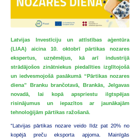
Latvijas Investīciju un attīstības aģentūra
(LIAA) aicina 10. oktobrī pārtikas nozares
ekspertus, uzņēmējus, kā arī industrijā
strādājošos zinātniekus piedalīties izglītojošā
un iedvesmojošā pasākumā “Pārtikas nozares
diena” Branku brančotavā, Brankās, Jelgavas
novadā, lai kopā apspriestu ilgtspējas
risinājumus un iepazītos ar jaunākajām
tehnoloģijām pārtikas ražošanā.
“Latvijas pārtikas nozare veido līdz pat 20% no
kopējā preču eksporta apjoma. Mainīgās