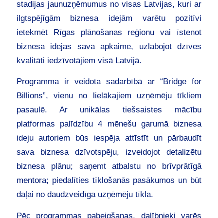
stadijas jaunuzņēmumus no visas Latvijas, kuri ar
ilgtspējīgām biznesa idejām varētu pozitīvi
ietekmēt Rīgas plānošanas reģionu vai īstenot
biznesa idejas savā apkaimē, uzlabojot dzīves
kvalitāti iedzīvotājiem visā Latvijā.
Programma ir veidota sadarbībā ar “Bridge for
Billions”, vienu no lielākajiem uzņēmēju tīkliem
pasaulē. Ar unikālas tiešsaistes mācību
platformas palīdzību 4 mēnešu garumā biznesa
ideju autoriem būs iespēja attīstīt un pārbaudīt
sava biznesa dzīvotspēju, izveidojot detalizētu
biznesa plānu; saņemt atbalstu no brīvprātīgā
mentora; piedalīties tīklošanās pasākumos un būt
daļai no daudzveidīga uzņēmēju tīkla.
Pēc programmas pabeigšanas, dalībnieki varēs