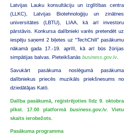
Latvijas Lauku konsultāciju un izglītības centra
(LLKC), Latvijas Biotehnoloģiju un zinātnes
universitātes (LBTU), LIAA, kā arī investoru
pārstāvis. Konkursa dalībnieki varēs pretendēt uz
iespēju saņemt 2 biļetes uz “TechChill” pasākumu
nākamā gada 17.-19. aprīlī, kā arī būs žūrijas
simpātijas balvas. Pieteikšanās
business.gov.lv
.
Savukārt pasākuma noslēgumā pasākuma
dalībniekus priecēs muzikāls priekšnesums no
dziedātājas Katō.
Dalība pasākumā, reģistrējoties līdz 9. oktobra
plkst. 17.00
platformā
business.gov.lv
. Vietu
skaits ierobežots.
Pasākuma programma