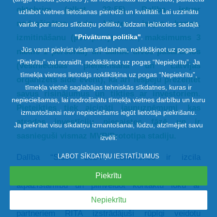
oktobrim (plkst. 23:55). Dalība ietver
uzlabot vietnes lietošanas pieredzi un kvalitāti. Lai uzzinātu
nodrošinātas avio biļetes, ieejas kartes,
vairāk par mūsu sīkdatņu politiku, lūdzam ielūkoties sadaļā
izmitināšanu (pēc pieejamības, maksimums 3
"
Privātuma politika
"
.
Jūs varat piekrist visām sīkdatnēm, noklikšķinot uz pogas
naktis 1 personai) un dalību divos pasākumos
“Piekrītu” vai noraidīt, noklikšķinot uz pogas “Nepiekrītu”. Ja
(vēstniecības pieņemšana un Latvijas
tīmekļa vietnes lietotājs noklikšķina uz pogas “Nepiekrītu”,
organizēts side event), kā arī iespēju prezentēt
tīmekļa vietnē saglabājas tehniskās sīkdatnes, kuras ir
savus risinājumus un tikties ar investoriem.
nepieciešamas, lai nodrošinātu tīmekļa vietnes darbību un kuru
Pieteikties tiek aicināti jaunuzņēmumi, kas
izmantošanai nav nepieciešams iegūt lietotāja piekrišanu.
atrodas investīciju piesaistes fāzē un ir
Ja piekrītat visu sīkdatņu izmantošanai, lūdzu, atzīmējiet savu
sasnieguši vismaz MVP/Prototipa stadiju.
izvēli:
Dalība “Slush 2024” konferencē ir izcila
LABOT SĪKDATŅU IESTATĪJUMUS
iespēja jaunuzņēmumam iegūt plašāku
Piekrītu
atpazīstamību un pilnveidot kontaktu loku ar
nozīmīgiem nozares pārstāvjiem. Sadarbībā ar
Nepiekrītu
partneriem RITA izstrādājuši rūpīgi veidotu