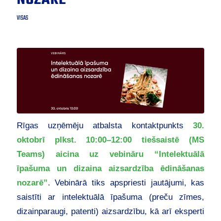
VISAS
Rīgas uzņēmēju atbalsta kontaktpunkts
30.
oktobrī plkst. 10:00–12:00 tiešsaistē (MS
Teams) aicina uz vebināru “Intelektuālā
īpašuma un dizaina aizsardzība ēdināšanas
nozarē”
. Vebinārā tiks apspriesti jautājumi, kas
saistīti ar intelektuālā īpašuma (preču zīmes,
dizainparaugi, patenti) aizsardzību, kā arī eksperti