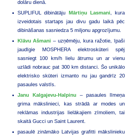
dolāru dienā.
SUPLIFUL dibinātāju
Mārtiņu Lasmani
, kura
izveidotais startaps jau divu gadu laikā pēc
dibināšanas sasniedza 5 miljonu apgrozījumu.
Klāvu Ašmani
– uzņēmēju, kura ražotie, īpaši
jaudīgie MOSPHERA elektroskūteri spēj
sasniegt 100 km/h lielu ātrumu un ar vienu
uzlādi nobrauc pat 300 km distanci. Šo unikālo
elektrisko skūteri izmanto nu jau gandrīz 20
pasaules valstīs.
Janu Kalgajevu-Halpinu
– pasaules līmeņa
grima mākslinieci, kas strādā ar modes un
reklāmas industrijas lielākajiem zīmoliem, tai
skaitā Gucci un Saint Laurent.
pasaulē zināmāko Latvijas grafitti mākslinieku