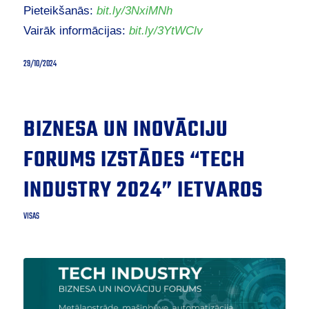
Pieteikšanās:
bit.ly/3NxiMNh
Vairāk informācijas:
bit.ly/3YtWClv
29/10/2024
BIZNESA UN INOVĀCIJU
FORUMS IZSTĀDES “TECH
INDUSTRY 2024” IETVAROS
VISAS