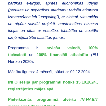
pārtikas e-tirgus, aprites ekonomikas idejas
(pārtikas un nepārtikas atkritumu radoša atkārtota
izmantošana jeb “upcycling”), ar zinātni, viesmīlību
un atpūtu saistīti projekti, amatniecības biznesa
idejas un citas ar veselību, labbūtību un sociālo
uzņēmējdarbību saistītas jomas.
Programma ir
latviešu valodā, 100%
tiešsaistē
un
100% finansiāli atbalstīta
(EU
Horizon 2020).
Mācību ilgums: 4 mēneši, sākot ar 02.12.2024.
INFO sesija par programmu notiks 15.10.2024.,
reģistrējoties mājaslapā.
Pieteikšanās programmā atvērta
IN-HABIT